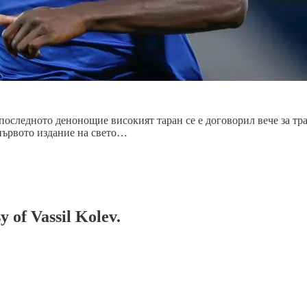
последното денонощие високият таран се е договорил вече за тр
 първото издание на свето…
y of Vassil Kolev.