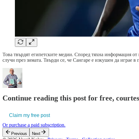
Това твърдят египетските медии. Според тяхна информация от 
случи през зимата. Твърди се, че Сангаре е изкушен да играе в
Continue reading this post for free, courtes
Claim my free post
Or purchase a paid subscription.
Previous
Next