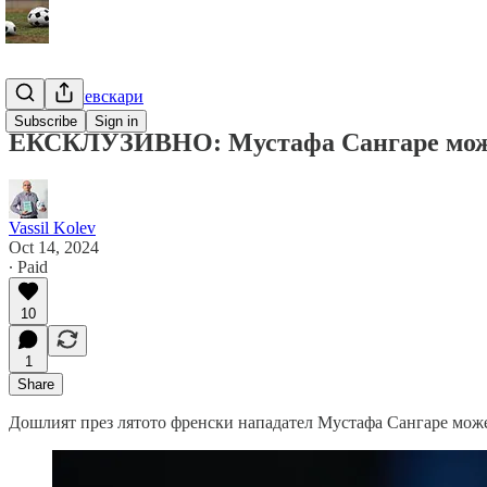
Гурме за левскари
Subscribe
Sign in
ЕКСКЛУЗИВНО: Мустафа Сангаре може
Vassil Kolev
Oct 14, 2024
∙ Paid
10
1
Share
Дошлият през лятото френски нападател Мустафа Сангаре може