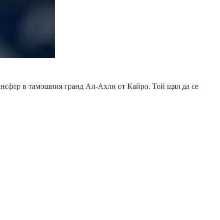
ансфер в тамошния гранд Ал-Ахли от Кайро. Той щял да се