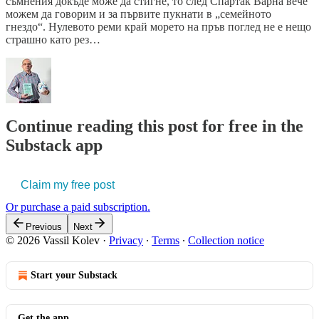
съмнения докъде може да стигне, то след Спартак Варна вече
можем да говорим и за първите пукнати в „семейното
гнездо“. Нулевото реми край морето на пръв поглед не е нещо
страшно като рез…
Continue reading this post for free in the
Substack app
Claim my free post
Or purchase a paid subscription.
Previous
Next
© 2026 Vassil Kolev
·
Privacy
∙
Terms
∙
Collection notice
Start your Substack
Get the app