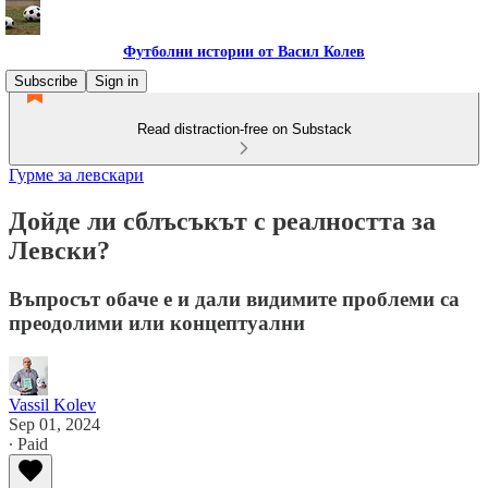
Футболни истории от Васил Колев
Subscribe
Sign in
Read distraction-free on Substack
Гурме за левскари
Дойде ли сблъсъкът с реалността за
Левски?
Въпросът обаче е и дали видимите проблеми са
преодолими или концептуални
Vassil Kolev
Sep 01, 2024
∙ Paid