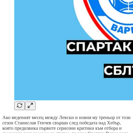
Ако меденият месец между Левски и новия му треньор от този
сезон Станислав Генчев свърши след победата над Хебър,
която предизвика първите сериозни критики към отбора и