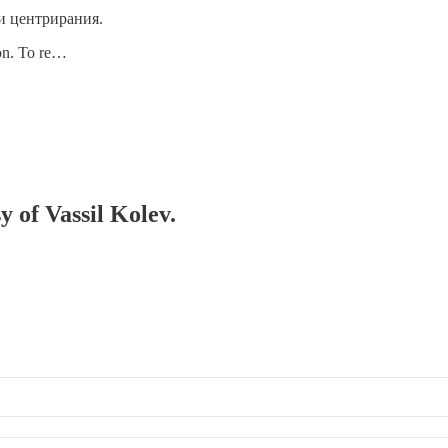
и центрирания.
on. To re…
y of Vassil Kolev.