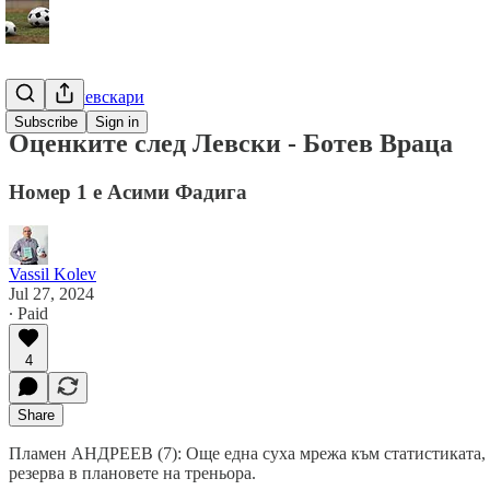
Гурме за левскари
Subscribe
Sign in
Оценките след Левски - Ботев Враца
Номер 1 е Асими Фадига
Vassil Kolev
Jul 27, 2024
∙ Paid
4
Share
Пламен АНДРЕЕВ (7): Още една суха мрежа към статистиката, но
резерва в плановете на треньора.