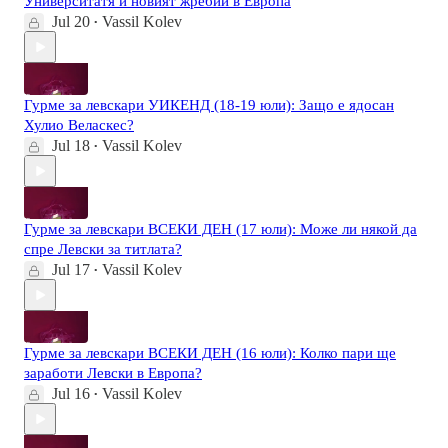
Университатя и новият жребий в Европа
Jul 20
Vassil Kolev
•
Гурме за левскари УИКЕНД (18-19 юли): Защо е ядосан
Хулио Веласкес?
Jul 18
Vassil Kolev
•
Гурме за левскари ВСЕКИ ДЕН (17 юли): Може ли някой да
спре Левски за титлата?
Jul 17
Vassil Kolev
•
Гурме за левскари ВСЕКИ ДЕН (16 юли): Колко пари ще
заработи Левски в Европа?
Jul 16
Vassil Kolev
•