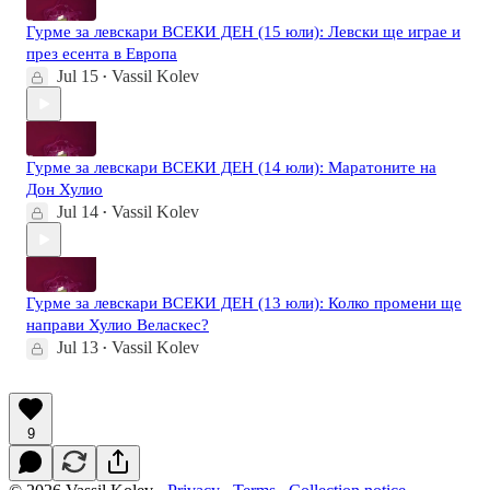
Гурме за левскари ВСЕКИ ДЕН (15 юли): Левски ще играе и
през есента в Европа
Jul 15
Vassil Kolev
•
Гурме за левскари ВСЕКИ ДЕН (14 юли): Маратоните на
Дон Хулио
Jul 14
Vassil Kolev
•
Гурме за левскари ВСЕКИ ДЕН (13 юли): Колко промени ще
направи Хулио Веласкес?
Jul 13
Vassil Kolev
•
9