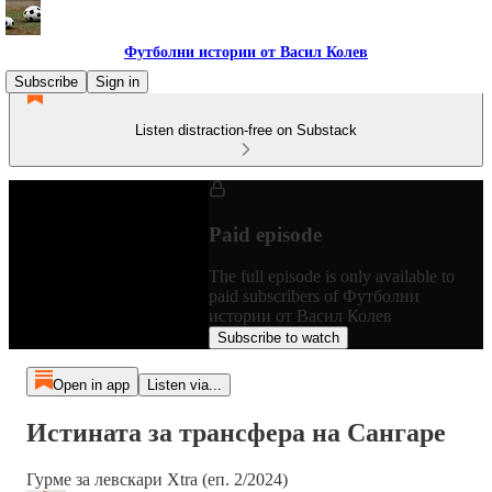
Футболни истории от Васил Колев
Subscribe
Sign in
Listen distraction-free on Substack
Paid episode
The full episode is only available to
paid subscribers of Футболни
истории от Васил Колев
Subscribe to watch
Open in app
Listen via...
Истината за трансфера на Сангаре
Гурме за левскари Xtra (еп. 2/2024)