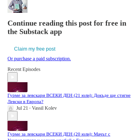
Continue reading this post for free in
the Substack app
Claim my free post
Or purchase a paid subscription.
Recent Episodes
Гурме за левскари ВСЕКИ ДЕН (21 юли): Докъде ще стигне
Левски в Европа?
Jul 21
Vassil Kolev
•
Гурме за левскари ВСЕКИ ДЕН (20 юли): Мачът с