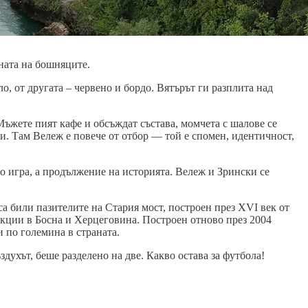
чната на бошняците.
о, от другата – червено и бордо. Вятърът ги разплита над
 Мъжете пият кафе и обсъждат състава, момчета с шалове се
и. Там Вележ е повече от отбор — той е спомен, идентичност,
то игра, а продължение на историята. Вележ и Зрински се
а били пазителите на Стария мост, построен през XVI век от
кции в Босна и Херцеговина. Построен отново през 2004
и по големина в страната.
духът, беше разделено на две. Какво остава за футбола!