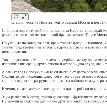
Старият мост на Неретва, който разделя Мостар и неговия
Слънцето още не е пробило напълно над Неретва, но покрай мост
реката, сякаш и той не знае на кой бряг да застане. Това е Моста
По улиците на западния бряг, край старите фасади с надписи „Z
снимат пред графити на клуба. От другата страна, в източния 
почти религия.
Това представлява Мостар в деня на дербито между двата местн
изправят един срещу друго отново и отново – два клуба, две ист
А самият град е получил името си именно от двата големи симв
Сюлейман Великолепни. Днес той е част от световното наслед
година, след като е разрушен по време на войната между хърват
Именно, когато мостът беше срутен от артилерийски огън на хър
За да разбереш Мостар, трябва да разбереш футболните му отб
Не можеш да обясниш единия без другия – както не можеш да о