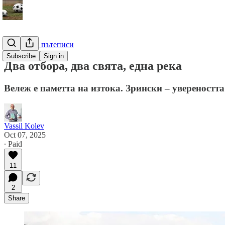
Футболни пътеписи
Subscribe
Sign in
Два отбора, два свята, една река
Вележ е паметта на изтока. Зрински – увереността
Vassil Kolev
Oct 07, 2025
∙ Paid
11
2
Share