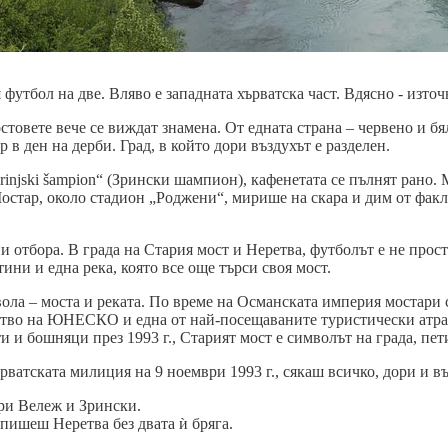
 футбол на две. Вляво е западната хърватска част. Вдясно - изто
овете вече се виждат знамена. От едната страна – червено и бял
р в ден на дерби. Град, в който дори въздухът е разделен.
rinjski šampion“ (Зрински шампион), кафенетата се пълнят рано.
Мостар, около стадион „Роджени“, мирише на скара и дим от факл
и отбора. В града на Стария мост и Неретва, футболът е не прос
ини и една река, която все още търси своя мост.
ола – моста и реката. По време на Османската империя мостари с
ство на ЮНЕСКО и една от най-посещаваните туристически атра
и и бошняци през 1993 г., Старият мост е символът на града, пет
ватската милиция на 9 ноември 1993 г., сякаш всичко, дори и въз
ори Вележ и Зрински.
пишеш Неретва без двата ѝ бряга.