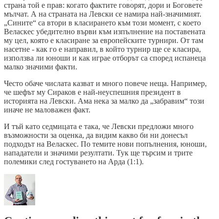
страна той е прав: когато фактите говорят, дори и Боговете
мълчат. А на страната на Левски се намира най-значимият.
„Сините“ са втори в класирането към този момент, с което
Веласкес убедително върви към изпълнение на поставената
му цел, която е класиране за европейските турнири. От там
насетне - как го е направил, в който турнир ще се класира,
използва ли юноши и как играе отборът са според испанеца
малко значими факти.
Често обаче числата казват и много повече неща. Например,
че шефът му Сираков е най-неуспешния президент в
историята на Левски. Ама нека за малко да „забравим“ този
иначе не маловажен факт.
И тъй като седмицата е така, че Левски предложи много
възможности за оценка, да видим какво би ни донесъл
подходът на Веласкес. По темите нови попълнения, юноши,
нападатели и значими резултати. Тук ще търсим и трите
полемики след гостуването на Арда (1:1).