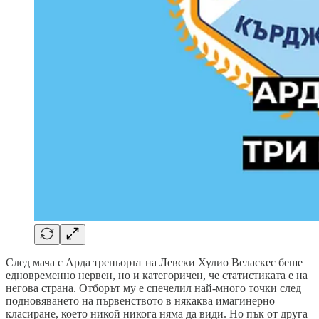
След мача с Арда треньорът на Левски Хулио Веласкес беше
едновременно нервен, но и категоричен, че статистиката е на
негова страна. Отборът му е спечелил най-много точки след
подновяването на първенството в някаква имагинерно
класиране, което никой никога няма да види. Но пък от друга