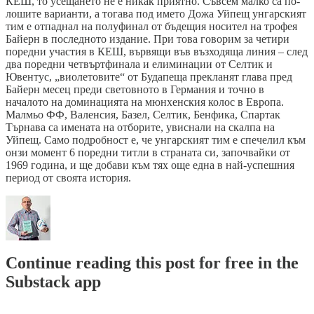
КЕШ, то усещането не е никак приятно. Съвсем малко са по-
лошите варианти, а тогава под името Дожа Уйпещ унгарският
тим е отпаднал на полуфинал от бъдещия носител на трофея
Байерн в последното издание. При това говорим за четири
поредни участия в КЕШ, вървящи във възходяща линия – след
два поредни четвъртфинала и елиминации от Селтик и
Ювентус, „виолетовите“ от Будапеща прекланят глава пред
Байерн месец преди световното в Германия и точно в
началото на доминацията на мюнхенския колос в Европа.
Малмьо ФФ, Валенсия, Базел, Селтик, Бенфика, Спартак
Търнава са имената на отборите, увиснали на скалпа на
Уйпещ. Само подробност е, че унгарският тим е спечелил към
онзи момент 6 поредни титли в страната си, започвайки от
1969 година, и ще добави към тях още една в най-успешния
период от своята история.
Continue reading this post for free in the
Substack app