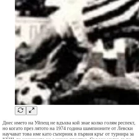
Днес името на Уйпещ не вдъхва кой знае колко голям респект,
но когато през лятото на 1974 година шампионите от Левски
научават това име като съперник в първия кръг от турнира за