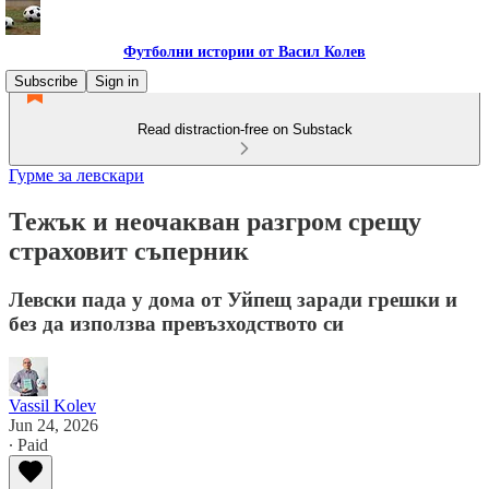
Футболни истории от Васил Колев
Subscribe
Sign in
Read distraction-free on Substack
Гурме за левскари
Тежък и неочакван разгром срещу
страховит съперник
Левски пада у дома от Уйпещ заради грешки и
без да използва превъзходството си
Vassil Kolev
Jun 24, 2026
∙ Paid