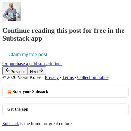
Continue reading this post for free in the
Substack app
Claim my free post
Or purchase a paid subscription.
Previous
Next
© 2026 Vassil Kolev
·
Privacy
∙
Terms
∙
Collection notice
Start your Substack
Get the app
Substack
is the home for great culture