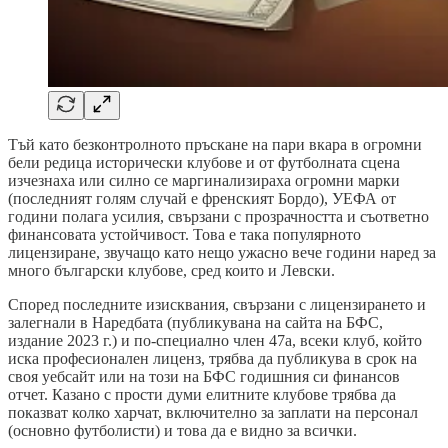
Тъй като безконтролното пръскане на пари вкара в огромни
бели редица исторически клубове и от футболната сцена
изчезнаха или силно се маргинализираха огромни марки
(последният голям случай е френският Бордо), УЕФА от
години полага усилия, свързани с прозрачността и съответно
финансовата устойчивост. Това е така популярното
лицензиране, звучащо като нещо ужасно вече години наред за
много български клубове, сред които и Левски.
Според последните изисквания, свързани с лицензирането и
залегнали в Наредбата (публикувана на сайта на БФС,
издание 2023 г.) и по-специално член 47а, всеки клуб, който
иска професионален лиценз, трябва да публикува в срок на
своя уебсайт или на този на БФС годишния си финансов
отчет. Казано с прости думи елитните клубове трябва да
показват колко харчат, включително за заплати на персонал
(основно футболисти) и това да е видно за всички.