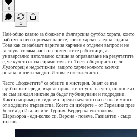
6
1
Най-общо казано за бюджет в българския футбол хората, които
работят в него приемат парите, които харчат за една година.
Това как се набавят парите за харчене е отделен въпрос и не
вълнува голяма част от споменатите работници, а
универсално използванo клише за оправдаване на резултатите
е, че кучето скача спрямо тоягата. Тоест общоприето е, че
Лудогорец е недостижим, защото харчи колкото всички
останали взети заедно. И това е положението.
Често „бюджетите“ са обвити в мистерия. Знаят се във
футболните среди, вървят приказки от уста на уста, но поне аз
не съм виждал никъде да бъдат публикувани и подредени.
Както например в гидовете преди началото на сезона в много
от водещите първенства. Което си изберете – от Германия през
Белгия до Италия или Турция. Вердер харчи толкова,
Шарльороа - еди-колко си, Верона - повече, Газиантеп - също
толкова.