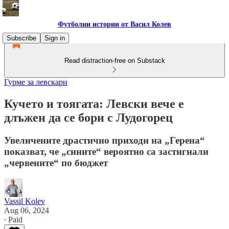
Футболни истории от Васил Колев
Subscribe
Sign in
Read distraction-free on Substack
Гурме за левскари
Кучето и тоягата: Левски вече е
длъжен да се бори с Лудогорец
Увеличените драстично приходи на „Герена“
показват, че „сините“ вероятно са застигнали
„червените“ по бюджет
Vassil Kolev
Aug 06, 2024
∙ Paid