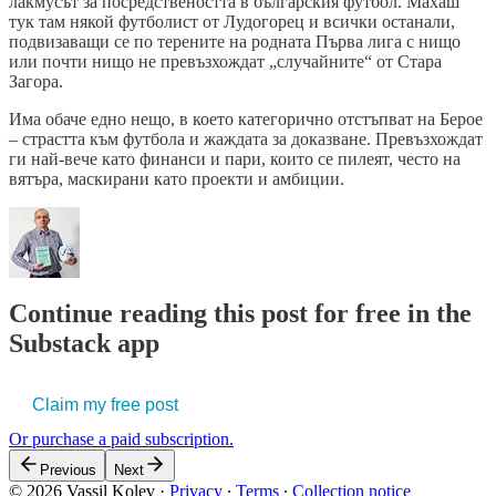
лакмусът за посредствеността в българския футбол. Махаш
тук там някой футболист от Лудогорец и всички останали,
подвизаващи се по терените на родната Първа лига с нищо
или почти нищо не превъзхождат „случайните“ от Стара
Загора.
Има обаче едно нещо, в което категорично отстъпват на Берое
– страстта към футбола и жаждата за доказване. Превъзхождат
ги най-вече като финанси и пари, които се пилеят, често на
вятъра, маскирани като проекти и амбиции.
Continue reading this post for free in the
Substack app
Claim my free post
Or purchase a paid subscription.
Previous
Next
© 2026 Vassil Kolev
·
Privacy
∙
Terms
∙
Collection notice