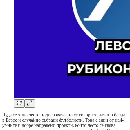
Чудя се защо често подигравателно се говори за латино банда
в Берое и случайно събрани футболисти. Това е един от най-
умните и добре направени проекти, който често се явява