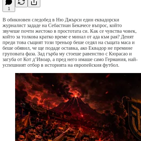
1
В обикновен следобед в Ню Джърси един еквадорски
журналист зададе на Себастиан Бекачесе въпрос, който
звучеше почти жестоко в простотата си. Как се чувства човек,
който за толкова кратко време е минал от ада към рая? Денят
преди това същият този треньор беше седял на същата маса и
беше обявил, че ще подаде оставка, ако Еквадор не премине
груповата фаза. Зад гърба му стоеше равенство с Кюрасао и
загуба от Кот д’Ивоар, а пред него имаше само Германия, най-
успешният отбор в историята на европейския футбол.