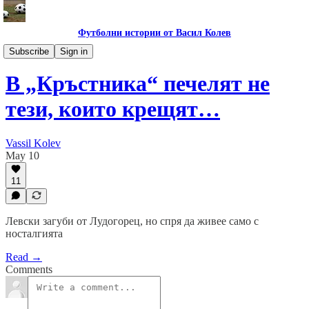
Футболни истории от Васил Колев
Гурме за левскари
Subscribe
Sign in
В „Кръстника“ печелят не
тези, които крещят…
Vassil Kolev
May 10
11
Левски загуби от Лудогорец, но спря да живее само с
носталгията
Read →
Comments