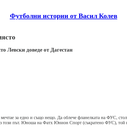
Футболни истории от Васил Колев
място
о Левски доведе от Дагестан
 мечтае за едно и също нещо. Да облече фланелката на ФУС, стол
 този път. Юноша на Фатх Юнион Спорт (съкратено ФУС), той но