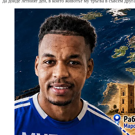
да дойде летният ден, в който животът му тръгва в съвсем друг