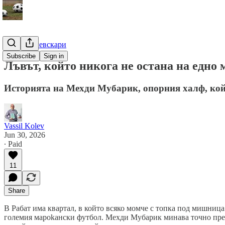
Гурме за левскари
Subscribe
Sign in
Лъвът, който никога не остана на едно 
Историята на Мехди Мубарик, опорния халф, койт
Vassil Kolev
Jun 30, 2026
∙ Paid
11
Share
В Рабат има квартал, в който всяко момче с топка под мишница
големия мароkaнски футбол. Мехди Мубарик минава точно през