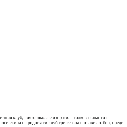
ичния клуб, чиято школа е изпратила толкова таланти в
си екипа на родния си клуб три сезона в първия отбор, преди