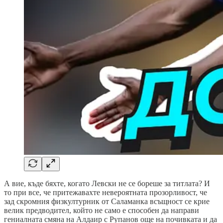
А вие, къде бяхте, когато Левски не се бореше за титлата? И
то при все, че притежавахте невероятната прозорливост, че
зад скромния физкултурник от Саламанка всъщност се крие
велик предводител, който не само е способен да направи
гениалната смяна на Алдаир с Рупанов още на почивката и да