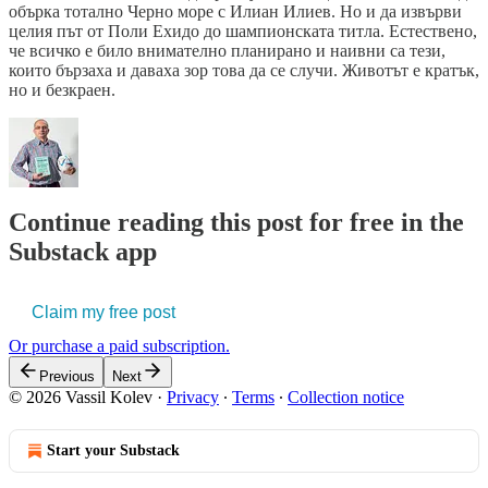
обърка тотално Черно море с Илиан Илиев. Но и да извърви
целия път от Поли Ехидо до шампионската титла. Естествено,
че всичко е било внимателно планирано и наивни са тези,
които бързаха и даваха зор това да се случи. Животът е кратък,
но и безкраен.
Continue reading this post for free in the
Substack app
Claim my free post
Or purchase a paid subscription.
Previous
Next
© 2026 Vassil Kolev
·
Privacy
∙
Terms
∙
Collection notice
Start your Substack