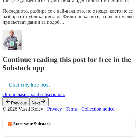
това, че „армейците“ губят своята идентичност и ценности.
Последното, разбира се е най-важното, но е нещо, което не се
разбира от публикацията на Филипов какво е, а още по-малко
присъстват данни за подоб…
Continue reading this post for free in the
Substack app
Claim my free post
Or purchase a paid subscription.
Previous
Next
© 2026 Vassil Kolev
·
Privacy
∙
Terms
∙
Collection notice
Start your Substack