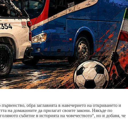
първенство, обра заглавията в навечерието на откриването и
тта на домакините да прилагат своите закони. Някъде по
олямото събитие в историята на човечеството“, но и добавя, че