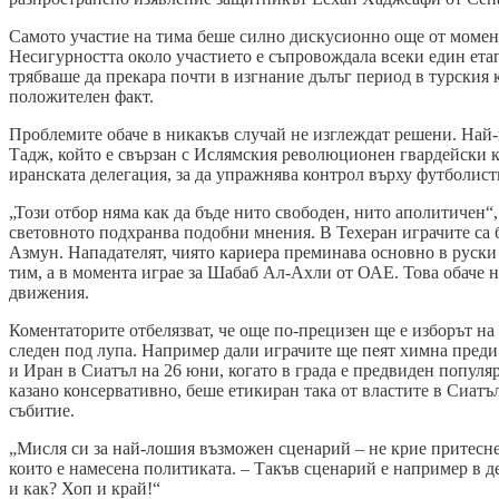
Самото участие на тима беше силно дискусионно още от момент
Несигурността около участието е съпровождала всеки един ета
трябваше да прекара почти в изгнание дълъг период в турския к
положителен факт.
Проблемите обаче в никакъв случай не изглеждат решени. Най-г
Тадж, който е свързан с Ислямския революционен гвардейски к
иранската делегация, за да упражнява контрол върху футболист
„Този отбор няма как да бъде нито свободен, нито аполитичен“
световното подхранва подобни мнения. В Техеран играчите са би
Азмун. Нападателят, чиято кариера преминава основно в руски
тим, а в момента играе за Шабаб Ал-Ахли от ОАЕ. Това обаче н
движения.
Коментаторите отбелязват, че още по-прецизен ще е изборът на
следен под лупа. Например дали играчите ще пеят химна преди
и Иран в Сиатъл на 26 юни, когато в града е предвиден попул
казано консервативно, беше етикиран така от властите в Сиат
събитие.
„Мисля си за най-лошия възможен сценарий – не крие притесне
които е намесена политиката. – Такъв сценарий е например в д
и как? Хоп и край!“