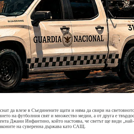
ат да влезе в Съединените щати и няма да свири на световното 
ето на футболния свят и множество медии, а от друга е твърдос
нта Джани Инфантино, който настоява, че светът ще види „най-г
законите на суверенна държава като САЩ.