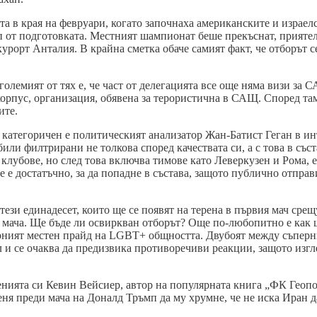
а в края на февруари, когато започнаха американските и израел
п от подготовката. Местният шампионат беше прекъснат, прияте
урорт Анталия. В крайна сметка обаче самият факт, че отборът с
олемият от тях е, че част от делегацията все още няма визи за 
орпус, организация, обявена за терористична в САЩ. Според та
ите.
, категоричен е политическият анализатор Жан-Батист Геган в ин
ли филтрирани не толкова според качествата си, а с това в съст
 клубове, но след това включва тимове като Леверкузен и Рома,
е е достатъчно, за да попадне в състава, защото публично отпра
 тези единадесет, които ще се появят на терена в първия мач сре
 мача. Ще бъде ли освиркван отборът? Още по-любопитно е как 
ярният местен прайд на LGBT+ общността. Двубоят между съперн
ъл и се очаква да предизвика противоречиви реакции, защото из
нията си Кевин Вейсиер, автор на популярната книга „ФК Геопол
еня преди мача на Доналд Тръмп да му хрумне, че не иска Иран 