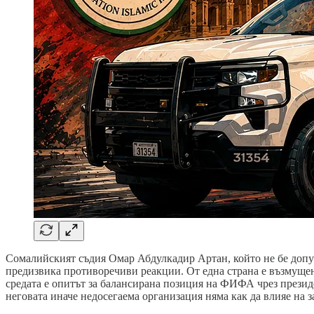
Сомалийският съдия Омар Абдулкадир Артан, който не бе допусн
предизвика противоречиви реакции. От една страна е възмущени
средата е опитът за балансирана позиция на ФИФА чрез президе
неговата иначе недосегаема организация няма как да влияе на 