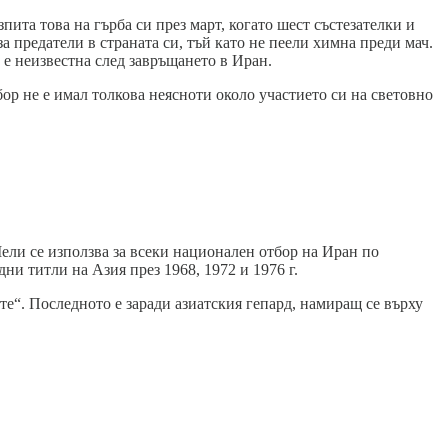
ита това на гърба си през март, когато шест състезателки и
 предатели в страната си, тъй като не пеели химна преди мач.
 е неизвестна след завръщането в Иран.
ор не е имал толкова неясноти около участието си на световно
Мели се използва за всеки национален отбор на Иран по
ни титли на Азия през 1968, 1972 и 1976 г.
те“. Последното е заради азиатския гепард, намиращ се върху