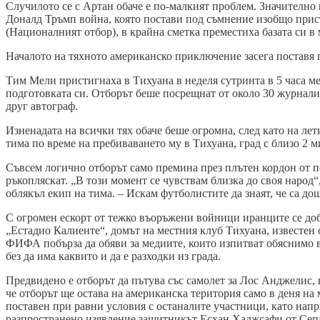
Случилото се с Артан обаче е по-малкият проблем. Значително п
Доналд Тръмп война, която постави под съмнение изобщо прис
(Националният отбор), в крайна сметка преместиха базата си в
Началото на тяхното американско приключение засега поставя 
Тим Мели пристигнаха в Тихуана в неделя сутринта в 5 часа ме
подготовката си. Отборът беше посрещнат от около 30 журналис
друг автограф.
Изненадата на всички тях обаче беше огромна, след като на ле
тима по време на пребиваването му в Тихуана, град с близо 2
Съвсем логично отборът само премина през плътен кордон от по
ръкопляскат. „В този момент се чувствам близка до своя народ“
облякъл екип на тима. – Искам футболистите да знаят, че са до
С огромен ескорт от тежко въоръжени войници иранците се добра
„Естадио Калиенте“, домът на местния клуб Тихуана, известен 
ФИФА побърза да обяви за медиите, които изпитват обяснимо ви
без да има каквито и да е разходки из града.
Предвидено е отборът да пътува със самолет за Лос Анджелис, 
че отборът ще остава на американска територия само в деня на
поставен при равни условия с останалите участници, като напр
разпространено изявление защитникът Есхан Хаджсафи от Сеп