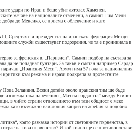
ските удари по Иран и беше убит аятолах Хаменеи.
лските мачове на националите отменени, а самият Тим Мели
е добра до Мексико, се приема с облекчение и като
САЩ. Сред тях е и президентът на иранската федерация Мехди
мошните служби съществуват подозрения, че тя е проникнала в
тервю за френския в. „Паризиен“. Самият подбор на състава за
ава да не попаднат бунтари. За такъв е смятан например Сардар
 е наричан „Иранския Меси“. Азмун има 57 гола за националния
ви критики към режима и изрази подкрепа за протестните
щу Нова Зеландия. Всеки детайл около иранския тим ще бъде
ще изглежда така нареченият „Мач на гордостта“ между Египет
ици, в чийто страни отношението към тази общност е меко
глежда като възможно най-лошия каприз на жребия за подобно
итика“, която разказва истории от световните първенства, в
да играе на това първенство? И кой точно ще се противопостави