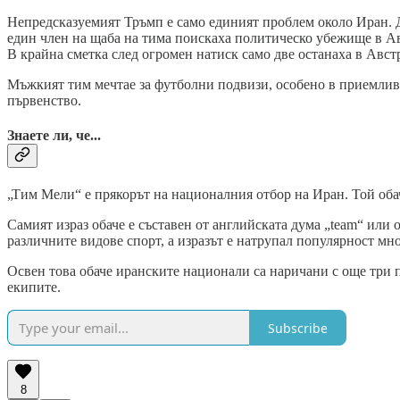
Непредсказуемият Тръмп е само единият проблем около Иран. Дру
един член на щаба на тима поискаха политическо убежище в Авс
В крайна сметка след огромен натиск само две останаха в Австр
Мъжкият тим мечтае за футболни подвизи, особено в приемлива 
първенство.
Знаете ли, че...
„Тим Мели“ е прякорът на националния отбор на Иран. Той оба
Самият израз обаче е съставен от английската дума „team“ или
различните видове спорт, а изразът е натрупал популярност мно
Освен това обаче иранските национали са наричани с още три п
екипите.
Subscribe
8