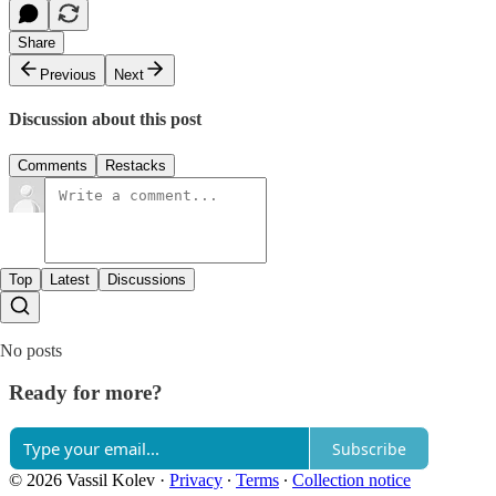
Share
Previous
Next
Discussion about this post
Comments
Restacks
Top
Latest
Discussions
No posts
Ready for more?
Subscribe
© 2026 Vassil Kolev
·
Privacy
∙
Terms
∙
Collection notice