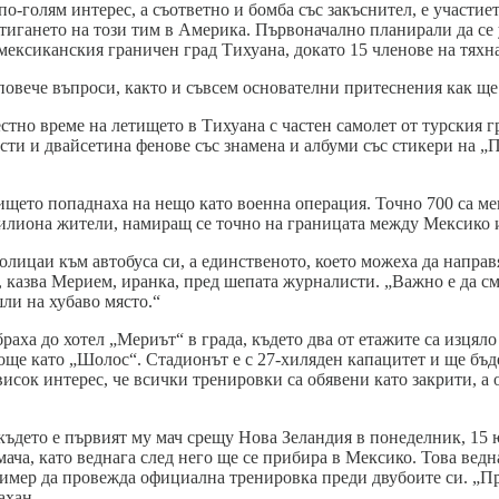
о-голям интерес, а съответно и бомба със закъснител, е участиет
тигането на този тим в Америка. Първоначално планирали да се
 мексиканския граничен град Тихуана, докато 15 членове на тяхн
повече въпроси, както и съвсем основателни притеснения как ще
стно време на летището в Тихуана с частен самолет от турския г
ти и двайсетина фенове със знамена и албуми със стикери на „П
тището попаднаха на нещо като военна операция. Точно 700 са м
 милиона жители, намиращ се точно на границата между Мексико
лицаи към автобуса си, а единственото, което можеха да направя
, казва Мерием, иранка, пред шепата журналисти. „Важно е да сме
шли на хубаво място.“
ха до хотел „Мериът“ в града, където два от етажите са изцяло з
още като „Шолос“. Стадионът е с 27-хиляден капацитет и ще бъд
сок интерес, че всички тренировки са обявени като закрити, а 
където е първият му мач срещу Нова Зеландия в понеделник, 15 ю
 мача, като веднага след него ще се прибира в Мексико. Това вед
имер да провежда официална тренировка преди двубоите си. „Про
ахан.