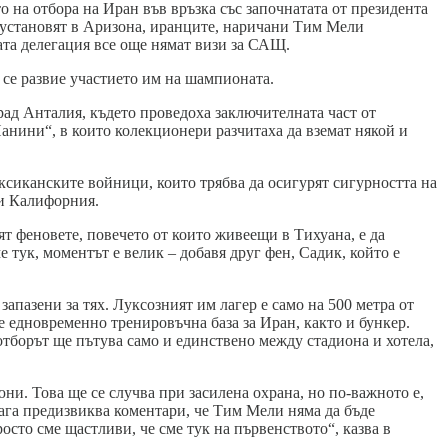
о на отбора на Иран във връзка със започнатата от президента
 установят в Аризона, иранците, наричани Тим Мели
ата делегация все още нямат визи за САЩ.
 се развие участието им на шампионата.
рад Анталия, където проведоха заключителната част от
анини“, в които колекционери разчитаха да вземат някой и
ексиканските войници, които трябва да осигурят сигурността на
 и Калифорния.
т феновете, повечето от които живеещи в Тихуана, е да
 тук, моментът е велик – добавя друг фен, Садик, който е
апазени за тях. Луксозният им лагер е само на 500 метра от
е едновременно тренировъчна база за Иран, както и бункер.
отборът ще пътува само и единствено между стадиона и хотела,
ни. Това ще се случва при засилена охрана, но по-важното е,
нага предизвиква коментари, че Тим Мели няма да бъде
сто сме щастливи, че сме тук на първенството“, казва в