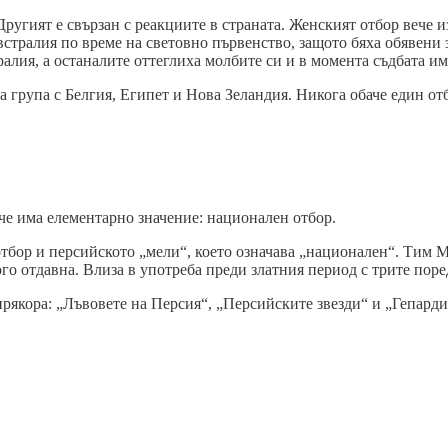
гият е свързан с реакциите в страната. Женският отбор вече изп
тралия по време на световно първенство, защото бяха обявени за
алия, а останалите оттеглиха молбите си и в момента съдбата им
група с Белгия, Египет и Нова Зеландия. Никога обаче един отб
че има елементарно значение: национален отбор.
 отбор и персийското „мели“, което означава „национален“. Тим 
го отдавна. Влиза в употреба преди златния период с трите поред
рякора: „Лъвовете на Персия“, „Персийските звезди“ и „Гепарди