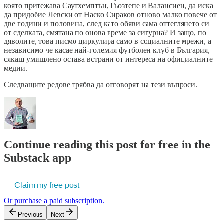
която притежава Саутхемптън, Гьозтепе и Валансиен, да иска
да придобие Левски от Наско Сираков отново малко повече от
две години и половина, след като обяви сама оттеглянето си
от сделката, смятана по онова време за сигурна? И защо, по
дяволите, това писмо циркулира само в социалните мрежи, а
независимо че касае най-големия футболен клуб в България,
сякаш умишлено остава встрани от интереса на официалните
медии.
Следващите редове трябва да отговорят на тези въпроси.
Continue reading this post for free in the
Substack app
Claim my free post
Or purchase a paid subscription.
Previous
Next