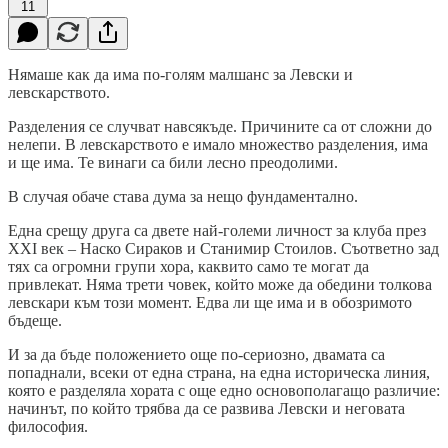
11
Нямаше как да има по-голям малшанс за Левски и
левскарството.
Разделения се случват навсякъде. Причините са от сложни до
нелепи. В левскарството е имало множество разделения, има
и ще има. Те винаги са били лесно преодолими.
В случая обаче става дума за нещо фундаментално.
Една срещу друга са двете най-големи личност за клуба през
XXI век – Наско Сираков и Станимир Стоилов. Съответно зад
тях са огромни групи хора, каквито само те могат да
привлекат. Няма трети човек, който може да обедини толкова
левскари към този момент. Едва ли ще има и в обозримото
бъдеще.
И за да бъде положението още по-сериозно, двамата са
попаднали, всеки от една страна, на една историческа линия,
която е разделяла хората с още едно основополагащо различие:
начинът, по който трябва да се развива Левски и неговата
философия.