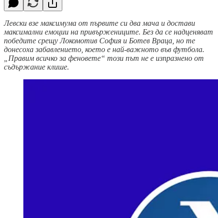
Левски взе максимума от първите си два мача и достави
максимални емоции на привържениците. Без да се надценяват
победите срещу Локомотив София и Ботев Враца, но те
донесоха забавлението, което е най-важното във футбола.
„Правим всичко за феновете“ този път не е изпразнено от
съдържание клише.