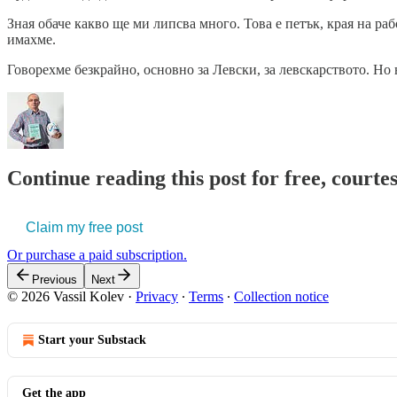
Зная обаче какво ще ми липсва много. Това е петък, края на ра
имахме.
Говорехме безкрайно, основно за Левски, за левскарството. Но
Continue reading this post for free, courtes
Claim my free post
Or purchase a paid subscription.
Previous
Next
© 2026 Vassil Kolev
·
Privacy
∙
Terms
∙
Collection notice
Start your Substack
Get the app