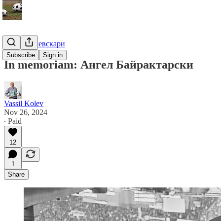
Гурме за левскари
Subscribe
Sign in
In memoriam: Ангел Байрактарски
Vassil Kolev
Nov 26, 2024
∙ Paid
12
1
Share