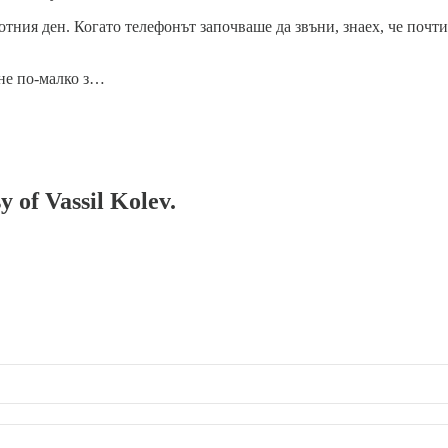
ботния ден. Когато телефонът започваше да звъни, знаех, че почт
 не по-малко з…
y of Vassil Kolev.