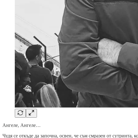
Ангеле, Ангеле…
Чудя се откъде да започна, освен, че съм смразен от сутринта, к