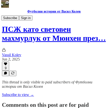
Футболни истории от Васил Колев
В сянката на купата с големите уши
Subscribe
Sign in
ПСЖ като световен
махмурлук от Мюнхен през…
Vassil Kolev
Jun 2, 2025
9
This thread is only visible to paid subscribers of Футболни
истории от Васил Колев
Subscribe to view →
Comments on this post are for paid